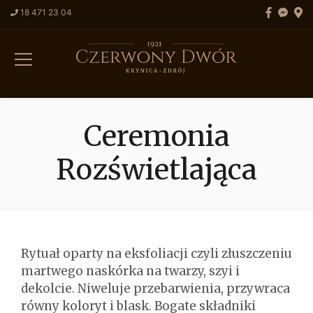
Przejdź
18 471 23 04
do
treści
Ceremonia
Rozświetlająca
Rytuał oparty na eksfoliacji czyli złuszczeniu
martwego naskórka na twarzy, szyi i
dekolcie. Niweluje przebarwienia, przywraca
równy koloryt i blask. Bogate składniki